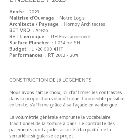
LINSELLES / 2023
Année
: 2023
Maitrise d'Ouvrage
: Notre Logis
Architecte / Paysage
: Hornoy Architectes
BET VRD
: Arezo
BET thermique
: BH Environnement
Surface Plancher
: 1 054 m² SH
Budget
: 1 726 000 €HT
Performances
: RT 2012 - 20%
CONSTRUCTION DE 18 LOGEMENTS
Nous avons fait le choix, ici, d'affirmer les contrastes
dans la proposition volumétrique. L'immeuble possible,
en limite, s'affirme grâce à sa façade en vanbergue.
La volumétrie générale emprunte le vocabulaire
traditionnel de la toiture à pans, Le contraste des
parements par façades associé à la qualité de la
serrurière singularise ce projet.